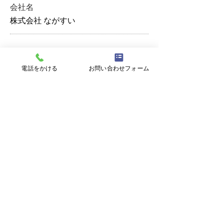
会社名
株式会社 ながすい
所在地
〒116-0002 東京都荒川区荒川1丁目
電話をかける
お問い合わせフォーム
56-1
​電話番号
03
-6806
-8560
業種
水道工事
対応エリア
東京・神奈川・千葉​​ ＊エリアはお電